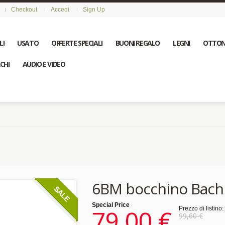
Checkout
Accedi
Sign Up
LI
USATO
OFFERTE SPECIALI
BUONI REGALO
LEGNI
OTTON
CHI
AUDIO E VIDEO
6BM bocchino Bach
Special Price
79,00 €
Prezzo di listino:
99,60 €