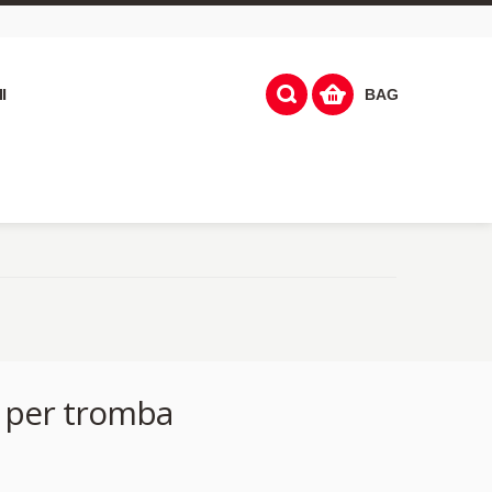
I
BAG
 per tromba