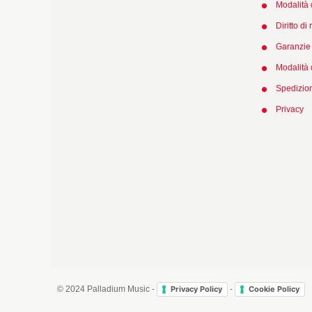
Modalità 
Diritto di
Garanzie 
Modalità
Spedizio
Privacy
book
Email
© 2024 Palladium Music -
-
Privacy Policy
Cookie Policy