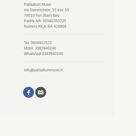
Palladium Music
via Sammichele, 55 trav. 55
70010 Turi (Bari) Italy
Partita IVA: 05580350725
Numero REA: BA-426866
Tel. 0808912522
Mobil. 3383940240
WhatsApp 3383940240
info@palladiummusic.it