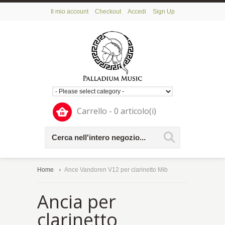
Il mio account
Checkout
Accedi
Sign Up
Carrello - 0 articolo(i)
Home
Ance Vandoren V12 per clarinetto Mib
Ancia per
clarinetto