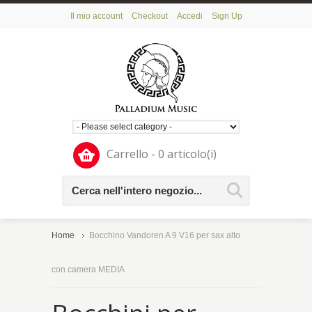
Il mio account
Checkout
Accedi
Sign Up
Carrello - 0 articolo(i)
Home
Bocchino Vandoren A 9 V16 per sax alto
con camera MEDIA