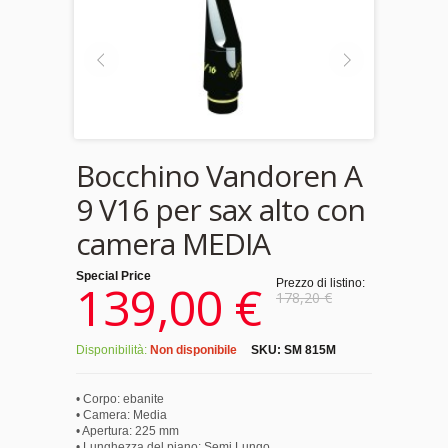
Bocchino Vandoren A
9 V16 per sax alto con
camera MEDIA
Special Price
139,00 €
Prezzo di listino:
178,20 €
Disponibilità:
Non disponibile
SKU:
SM 815M
• Corpo: ebanite
• Camera: Media
• Apertura: 225 mm
• Lunghezza del piano: Semi Lungo