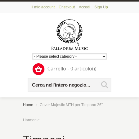
Il mio account
Checkout
Accedi
Sign Up
Carrello - 0 articolo(i)
Home
Cover Majestic MTH per Timpano 26”
Harmonic