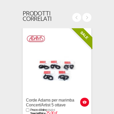
PRODOTTI
CORRELATI
Corde Adams per marimba
Marim
Concert/Artist 5 ottave
MAHA5
Rosew
35,00 €
Prezzo di listino:
25,00 €
Special Price