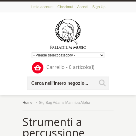
Il mio account
Checkout
Accedi
Sign Up
Carrello - 0 articolo(i)
Home
Gig Bag Adams Marimba Alpha
Strumenti a
percussione