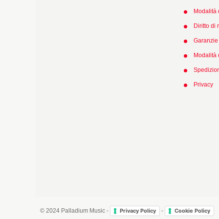
Modalità 
Diritto di
Garanzie 
Modalità
Spedizio
Privacy
book
Email
© 2024 Palladium Music -
-
Privacy Policy
Cookie Policy