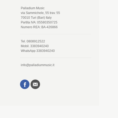
Palladium Music
via Sammichele, 55 trav. 55
70010 Turi (Bari) Italy
Partita IVA: 05580350725
Numero REA: BA-426866
Tel. 0808912522
Mobil. 3383940240
WhatsApp 3383940240
info@palladiummusic.it