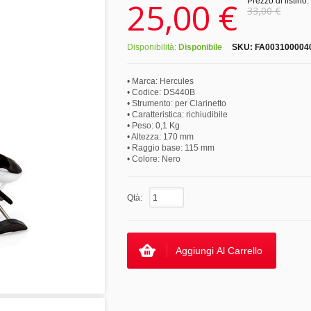
25,00 €
Prezzo di listino:
33,00 €
Disponibilità:
Disponibile
SKU:
FA003100004
• Marca: Hercules
• Codice: DS440B
• Strumento: per Clarinetto
• Caratteristica: richiudibile
• Peso: 0,1 Kg
• Altezza: 170 mm
• Raggio base: 115 mm
• Colore: Nero
Qtà:
Aggiungi Al Carrello