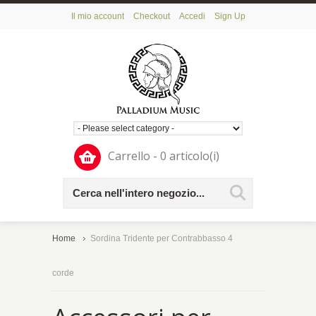
Il mio account
Checkout
Accedi
Sign Up
Carrello - 0 articolo(i)
Home
Sordina Tridente per Contrabbasso 4
corde