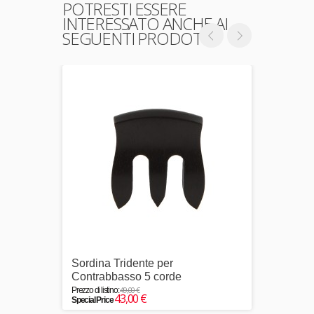
POTRESTI ESSERE
INTERESSATO ANCHE AI
SEGUENTI PRODOTTI
Sordina Tridente per
Sordin
Contrabbasso 5 corde
Prezzo 
Specia
49,00 €
Prezzo di listino:
43,00 €
Special Price