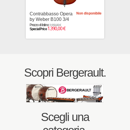
Contrabbasso Opera
Non disponibile
Contr
by Weber B100 3/4
by Hor
Top
1.990,00 €
Prezzo di listino:
1.390,00 €
Special Price
Prezzo di li
Special Pr
Scopri Bergerault.
Scegli una