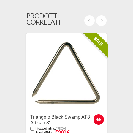
PRODOTTI
CORRELATI
Triangolo Black Swamp AT8
Trian
Artisan 8"
Prezzo 
Specia
175,00 €
Prezzo di listino:
159,00 €
Special Price