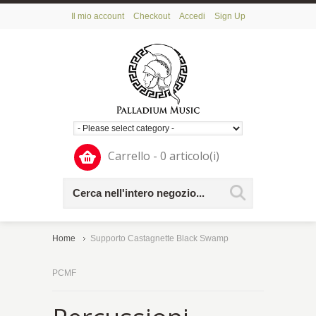
Il mio account
Checkout
Accedi
Sign Up
Carrello - 0 articolo(i)
Home
Supporto Castagnette Black Swamp
PCMF