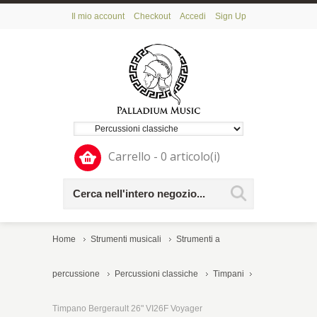
Il mio account
Checkout
Accedi
Sign Up
Carrello - 0 articolo(i)
Home
Strumenti musicali
Strumenti a
percussione
Percussioni classiche
Timpani
Timpano Bergerault 26" VI26F Voyager