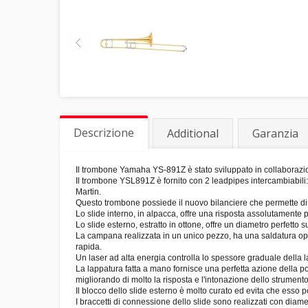
Descrizione
Additional
Garanzia
Il trombone Yamaha YS-891Z è stato sviluppato in collaborazione
Il trombone YSL891Z è fornito con 2 leadpipes intercambiabili
Martin.
Questo trombone possiede il nuovo bilanciere che permette di av
Lo slide interno, in alpacca, offre una risposta assolutamente 
Lo slide esterno, estratto in ottone, offre un diametro perfetto
La campana realizzata in un unico pezzo, ha una saldatura ope
rapida.
Un laser ad alta energia controlla lo spessore graduale dell
La lappatura fatta a mano fornisce una perfetta azione della p
migliorando di molto la risposta e l'intonazione dello strumento
Il blocco dello slide esterno è molto curato ed evita che esso
I braccetti di connessione dello slide sono realizzati con diame