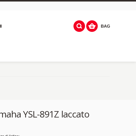
I
BAG
maha YSL-891Z laccato