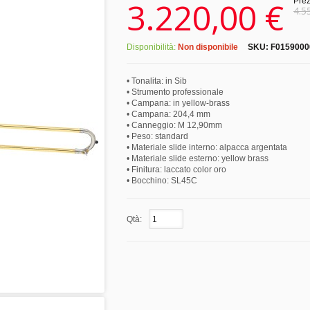
3.220,00 €
Prez
4.5
Disponibilità:
Non disponibile
SKU:
F0159000
• Tonalita: in Sib
• Strumento professionale
• Campana: in yellow-brass
• Campana: 204,4 mm
• Canneggio: M 12,90mm
• Peso: standard
• Materiale slide interno: alpacca argentata
• Materiale slide esterno: yellow brass
• Finitura: laccato color oro
• Bocchino: SL45C
Qtà: