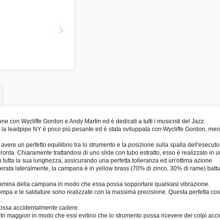
 con Wycliffe Gordon e Andy Martin ed è dedicati a tutti i musicisti del Jazz.
: la leadpipe NY è poco più pesante ed è stata sviluppata con Wycliffe Gordon, ment
ere un perfetto equilibrio tra lo strumento e la posizione sulla spalla dell'esecuto
pronta. Chiaramente trattandosi di uno slide con tubo estratto, esso è realizzato in
 su tutta la sua lunghezza, assicurando una perfetta tolleranza ed un'ottima azione.
rata lateralmente, la campana è in yellow brass (70% di zinco, 30% di rame) battu
a lamina della campana in modo che essa possa sopportare qualsiasi vibrazione.
ompa e le saldature sono realizzate con la massima precisione. Questa perfetta costr
.
 possa accidentalmente cadere.
tri maggiori in modo che essi evitino che lo strumento possa ricevere dei colpi accid