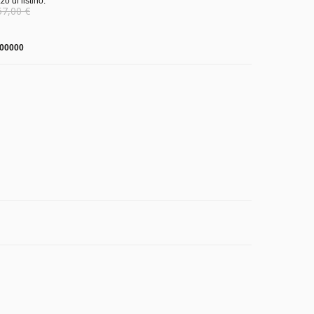
zo di listino:
57,00 €
00000