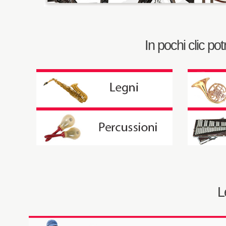
In pochi clic po
L