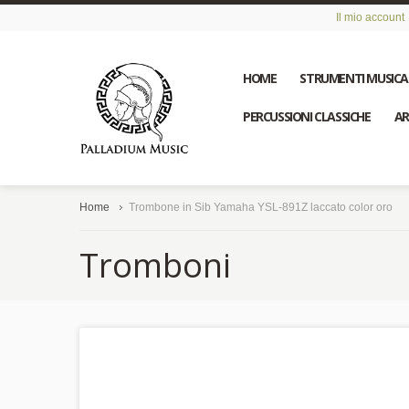
Il mio account
HOME
STRUMENTI MUSICA
PERCUSSIONI CLASSICHE
AR
Home
Trombone in Sib Yamaha YSL-891Z laccato color oro
Tromboni