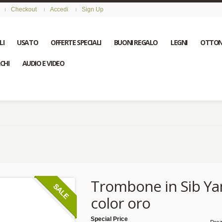
Checkout
Accedi
Sign Up
LI
USATO
OFFERTE SPECIALI
BUONI REGALO
LEGNI
OTTON
CHI
AUDIO E VIDEO
Trombone in Sib Ya
color oro
Special Price